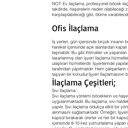
NOT: Ev ilaçlama, profesyonel böcek ilaçl
takdirde, haşerelerin neden olabileceği 
karşılaşılabileceği gibi, ölüme varabilec
Ofis İlaçlama
İş yerleri, gün içerisinde birçok insanın 
hareket içerisinde açık alanlardan kapalı
taşınabilir. Bu gibi ihtimaller ve yaşanı
tasarlanmış olan işyeri ilaçlama hizmetle
ulaştıran hizmetlerdir. İşyerlerinde yapıl
tarafından yapılmalıdır. Hem çalışanları
taşıyan bir konudur.İşyeri İlaçlamasının 
İlaçlama Çeşitleri;
Sıvı İlaçlama ;
Sıvı ilaçlama yöntemi böceklerin ve haş
uygulanmaktadır. Bu ilaçlama, sıvı halde
yapılır. Sıvı ilaçlama oldukça etkili bir y
alınmasını sağlamaktadır. Örneğin; İşy
kapsül bırakarak ürerler ve her bir kap
içerisinde 8-10 kez yumurtalama yapan 