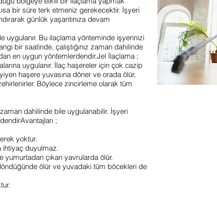
duğu bölgeye etkili bir ilaçlama yapmak
ısa bir süre terk etmeniz gerekecektir. İşyeri
andırarak günlük yaşantınıza devam
 uygulanır. Bu ilaçlama yönteminde işyerinizi
gi bir saatinde, çalıştığınız zaman dahilinde
sından en uygun yöntemlerdendir.Jel İlaçlama ;
alarına uygulanır. İlaç haşereler için çok cazip
 yiyen haşere yuvasına döner ve orada ölür,
ehirlenirler. Böylece zincirleme olarak tüm
zaman dahilinde bile uygulanabilir. İşyeri
endirAvantajları ;
rek yoktur.
a ihtiyaç duyulmaz.
e yumurtadan çıkan yavrularda ölür.
 döndüğünde ölür ve yuvadaki tüm böcekleri de
tur.