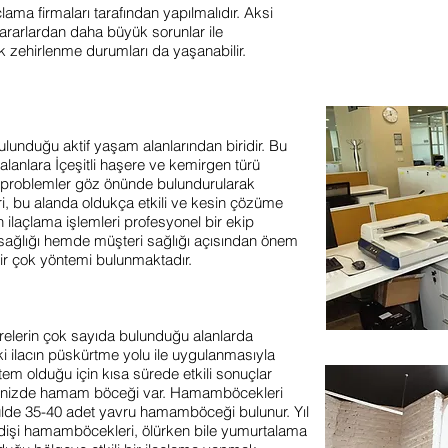
ama firmaları tarafından yapılmalıdır. Aksi
zararlardan daha büyük sorunlar ile
ek zehirlenme durumları da yaşanabilir.
bulunduğu aktif yaşam alanlarından biridir. Bu
 alanlara İçeşitli haşere ve kemirgen türü
lan problemler göz önünde bulundurularak
ri, bu alanda oldukça etkili ve kesin çözüme
an ilaçlama işlemleri profesyonel bir ekip
n sağlığı hemde müşteri sağlığı açısından önem
bir çok yöntemi bulunmaktadır.
erelerin çok sayıda bulunduğu alanlarda
ki ilacın püskürtme yolu ile uygulanmasıyla
öntem olduğu için kısa sürede etkili sonuçlar
erinizde hamam böceği var. Hamamböcekleri
sülde 35-40 adet yavru hamamböceği bulunur. Yıl
dişi hamamböcekleri, ölürken bile yumurtalama