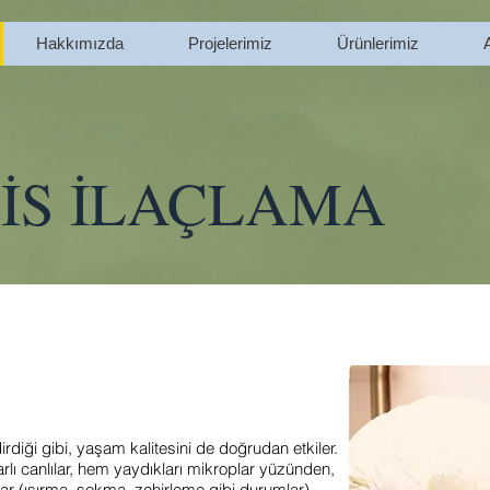
Hakkımızda
Projelerimiz
Ürünlerimiz
FİS
İLAÇLAMA
dirdiği gibi, yaşam kalitesini de doğrudan etkiler.
arlı canlılar, hem yaydıkları mikroplar yüzünden,
r (ısırma, sokma, zehirleme gibi durumlar)