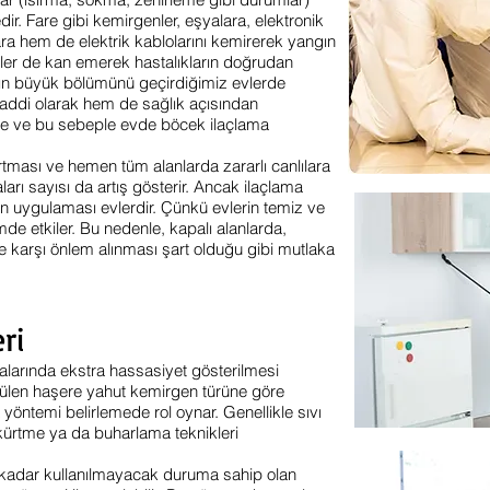
ir. Fare gibi kemirgenler, eşyalara, elektronik
ra hem de elektrik kablolarını kemirerek yangın
zitler de kan emerek hastalıkların doğrudan
ın büyük bölümünü geçirdiğimiz evlerde
maddi olarak hem de sağlık açısından
kte ve bu sebeple evde böcek ilaçlama
ması ve hemen tüm alanlarda zararlı canlılara
arı sayısı da artış gösterir. Ancak ilaçlama
n uygulaması evlerdir. Çünkü evlerin temiz ve
imde etkiler. Bu nedenle, kapalı alanlarda,
re karşı önlem alınması şart olduğu gibi mutlaka
ri
larında ekstra hassasiyet gösterilmesi
örülen haşere yahut kemirgen türüne göre
 yöntemi belirlemede rol oynar. Genellikle sıvı
skürtme ya da buharlama teknikleri
t kadar kullanılmayacak duruma sahip olan