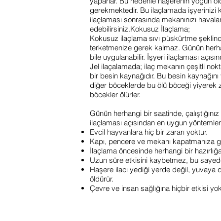
yaparlar. Bu nedenle haşerenin yoğun ol
gerekmektedir. Bu ilaçlamada işyerinizi k
ilaçlaması sonrasında mekanınızı haval
edebilirsiniz.Kokusuz İlaçlama;
Kokusuz ilaçlama sıvı püskürtme şeklinde
terketmenize gerek kalmaz. Günün herhan
bile uygulanabilir. İşyeri ilaçlaması açı
Jel ilaçalamada; ilaç mekanın çeşitli nokt
bir besin kaynağıdır. Bu besin kaynağını
diğer böceklerde bu ölü böceği yiyerek z
böcekler ölürler.
Günün herhangi bir saatinde, çalıştığınız 
ilaçlaması açısından en uygun yöntemlerd
Evcil hayvanlara hiç bir zararı yoktur.
Kapı, pencere ve mekanı kapatmanıza ge
İlaçlama öncesinde herhangi bir hazırlığ
Uzun süre etkisini kaybetmez, bu sayed
Haşere ilacı yediği yerde değil, yuvaya
öldürür.
Çevre ve insan sağlığına hiçbir etkisi yok