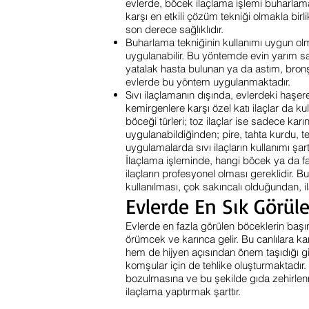
evlerde, böcek ilaçlama işlemi buharlama
karşı en etkili çözüm tekniği olmakla bir
son derece sağlıklıdır.
Buharlama tekniğinin kullanımı uygun olm
uygulanabilir. Bu yöntemde evin yarım saa
yatalak hasta bulunan ya da astım, bronşit
evlerde bu yöntem uygulanmaktadır.
Sıvı ilaçlamanın dışında, evlerdeki haşerel
kemirgenlere karşı özel katı ilaçlar da ku
böceği türleri; toz ilaçlar ise sadece karın
uygulanabildiğinden; pire, tahta kurdu, t
uygulamalarda sıvı ilaçların kullanımı şartt
İlaçlama işleminde, hangi böcek ya da far
ilaçların profesyonel olması gereklidir. B
kullanılması, çok sakıncalı olduğundan, il
Evlerde En Sık Görül
Evlerde en fazla görülen böceklerin baş
örümcek ve karınca gelir. Bu canlılara ka
hem de hijyen açısından önem taşıdığı gibi
komşular için de tehlike oluşturmaktadır.
bozulmasına ve bu şekilde gıda zehirlen
ilaçlama yaptırmak şarttır.