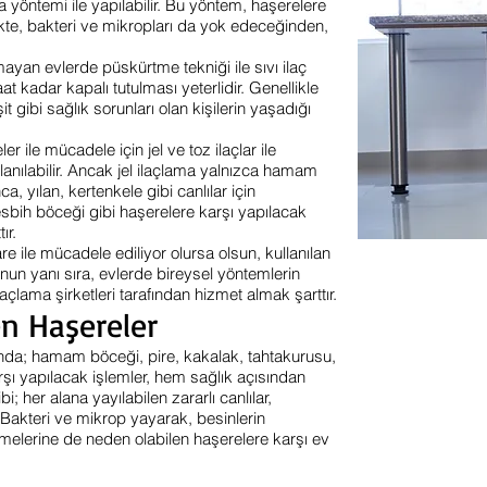
 yöntemi ile yapılabilir. Bu yöntem, haşerelere
likte, bakteri ve mikropları da yok edeceğinden,
ayan evlerde püskürtme tekniği ile sıvı ilaç
t kadar kapalı tutulması yeterlidir. Genellikle
 gibi sağlık sorunları olan kişilerin yaşadığı
er ile mücadele için jel ve toz ilaçlar ile
llanılabilir. Ancak jel ilaçlama yalnızca hamam
ca, yılan, kertenkele gibi canlılar için
esbih böceği gibi haşerelere karşı yapılacak
ır.
e ile mücadele ediliyor olursa olsun, kullanılan
unun yanı sıra, evlerde bireysel yöntemlerin
açlama şirketleri tarafından hizmet almak şarttır.
en Haşereler
ında; hamam böceği, pire, kakalak, tahtakurusu,
rşı yapılacak işlemler, hem sağlık açısından
; her alana yayılabilen zararlı canlılar,
 Bakteri ve mikrop yayarak, besinlerin
melerine de neden olabilen haşerelere karşı ev