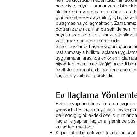
nedeniyle, büyük zararlar yaratabilmekted
aletlere zarar vererek hem maddi zararla
gibi felaketlere yol açabildiği gibi; para
bulaşmasına yol açmaktadır. Zamanımız
görülen zararlı canlılar bu şekilde hem 
hayatımızda ciddi sorunlar yaratabilme
yaptırmak son derece önemlidir.
Sıcak havalarda haşere yoğunluğunun art
rastlanmasıyla birlikte ilaçlama uygulamal
uygulamaları arasında en önemli olan ala
hijyenik olması, insan sağlığını ciddi biç
özellikle de konutlarda görülen haşerele
ilaçlama yapılması gereklidir.
Ev İlaçlama Yöntemle
Evlerde yapılan böcek ilaçlama uygulama
gereklidir. Ev ilaçlama yöntemi, evde g
belirlendiği gibi; evdeki özel durumlar da
ilaçlar ile yapılan ilaçlama işleminde pü
kullanılabilmektedir.
Kapalı tutulabilecek ve ortalama üç saa