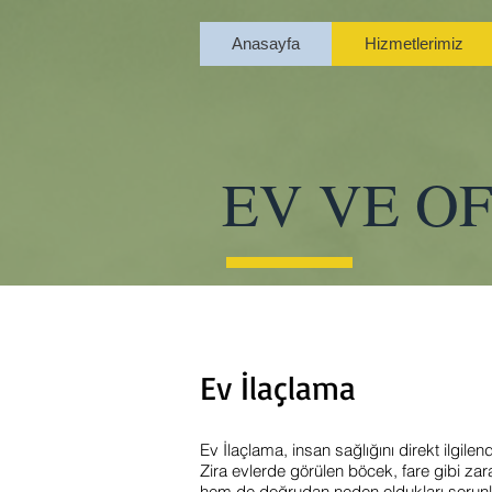
Anasayfa
Hizmetlerimiz
EV VE O
Ev İlaçlama
Ev İlaçlama, insan sağlığını direkt ilgilen
Zira evlerde görülen böcek, fare gibi zar
hem de doğrudan neden oldukları sorunla