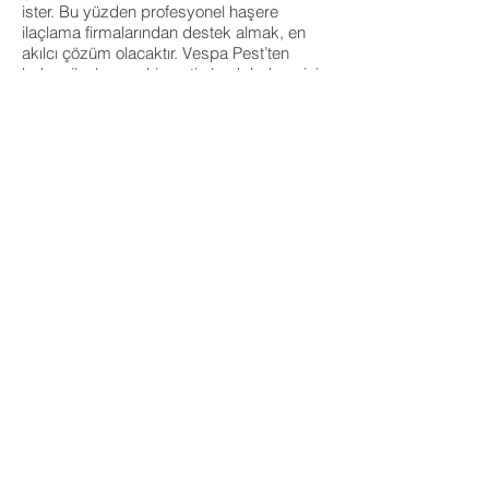
ister. Bu yüzden profesyonel haşere
ilaçlama firmalarından destek almak, en
akılcı çözüm olacaktır. Vespa Pest’ten
bahçe ilaçlaması hizmeti alarak bahçenizi
zararlılar için değil; kendiniz için doğal ve
keyifli bir yaşam alanı haline
getirebilirsiniz.