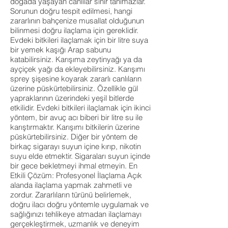
doğada yaşayan canlılar sınır tanımazlar.
Sorunun doğru tespit edilmesi, hangi
zararlının bahçenize musallat olduğunun
bilinmesi doğru ilaçlama için gereklidir.
Evdeki bitkileri ilaçlamak için bir litre suya
bir yemek kaşığı Arap sabunu
katabilirsiniz. Karışıma zeytinyağı ya da
ayçiçek yağı da ekleyebilirsiniz. Karışımı
sprey şişesine koyarak zararlı canlıların
üzerine püskürtebilirsiniz. Özellikle gül
yapraklarının üzerindeki yeşil bitlerde
etkilidir. Evdeki bitkileri ilaçlamak için ikinci
yöntem, bir avuç acı biberi bir litre su ile
karıştırmaktır. Karışımı bitkilerin üzerine
püskürtebilirsiniz. Diğer bir yöntem de
birkaç sigarayı suyun içine kırıp, nikotin
suyu elde etmektir. Sigaraları suyun içinde
bir gece bekletmeyi ihmal etmeyin. En
Etkili Çözüm: Profesyonel İlaçlama Açık
alanda ilaçlama yapmak zahmetli ve
zordur. Zararlıların türünü belirlemek,
doğru ilacı doğru yöntemle uygulamak ve
sağlığınızı tehlikeye atmadan ilaçlamayı
gerçekleştirmek, uzmanlık ve deneyim