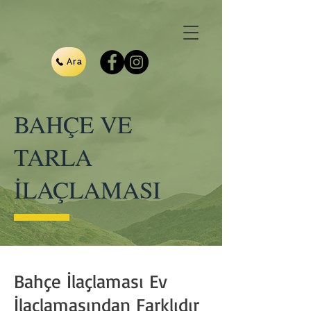
Ara
BAHÇE VE
TARLA
İLAÇLAMASI
Bahçe İlaçlaması Ev
İlaçlamasından Farklıdır